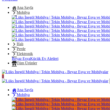
Ana Sayfa
Mobilya
Halı
Perde
Elektronik
Beyaz Eşya
Küçük Ev Aletleri
Tüm Ürünler
0
Ana Sayfa
Mobilya