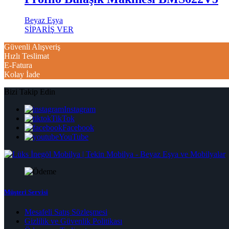
Beyaz Eşya
SİPARİŞ VER
Güvenli Alışveriş
Hızlı Teslimat
E-Fatura
Kolay İade
Bizi Takip Edin
Instagram
TikTok
Facebook
YouTube
Müşteri Servisi
Mesafeli Satış Sözleşmesi
Gizlilik ve Güvenlik Politikası