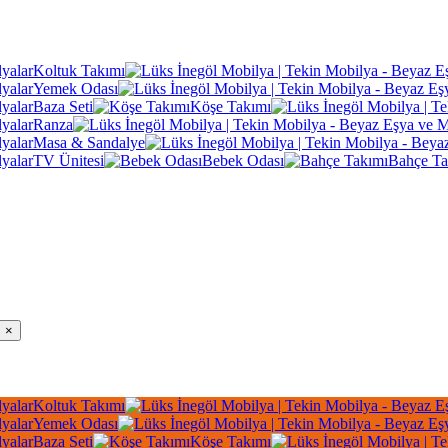
Koltuk Takımı
Yemek Odası
Baza Seti
Köşe Takımı
Ranza
Masa & Sandalye
TV Ünitesi
Bebek Odası
Bahçe Ta
×
Koltuk Takımı
Yemek Odası
Baza Seti
Köşe Takımı