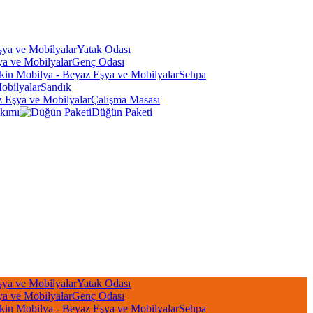
Yatak Odası
Genç Odası
Sehpa
Sandık
Çalışma Masası
kımı
Düğün Paketi
Yatak Odası
Genç Odası
Sehpa