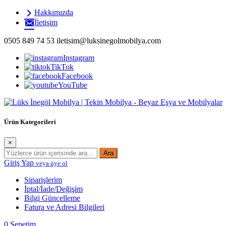
İçeriği
Hakkımızda
Geç
İletişim
0505 849 74 53
iletisim@luksinegolmobilya.com
Instagram
TikTok
Facebook
YouTube
Lüks İnegöl Mobilyanın lider mobilya markası Tekin Mobilya, kaliteli 
Ürün Kategorileri
×
Ara
Giriş Yap
veya üye ol
Siparişlerim
İptal/İade/Değişim
Bilgi Güncelleme
Fatura ve Adresi Bilgileri
0
Sepetim