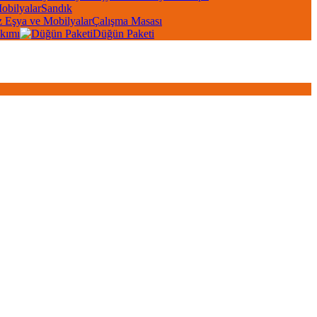
Sandık
Çalışma Masası
kımı
Düğün Paketi