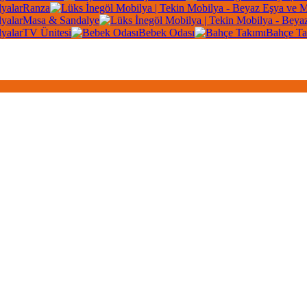
Ranza
Masa & Sandalye
TV Ünitesi
Bebek Odası
Bahçe Ta