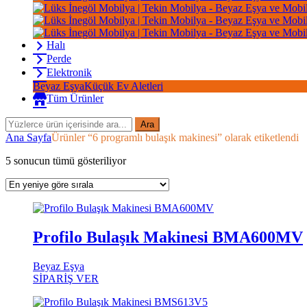
Halı
Perde
Elektronik
Beyaz Eşya
Küçük Ev Aletleri
Tüm Ürünler
Ara
Ana Sayfa
Ürünler “6 programlı bulaşık makinesi” olarak etiketlendi
En
5 sonucun tümü gösteriliyor
yeniye
göre
sıralandı
Profilo Bulaşık Makinesi BMA600MV
Beyaz Eşya
SİPARİŞ VER