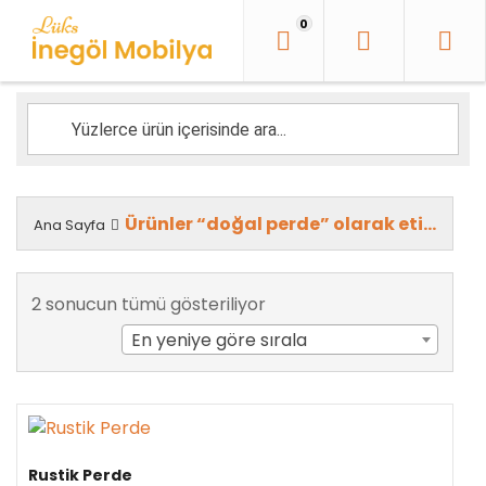
İçeriği
0
Geç
Ürünler “doğal perde” olarak etiketlendi
Ana Sayfa
En
2 sonucun tümü gösteriliyor
yeniye
En yeniye göre sırala
göre
sıralandı
Rustik Perde