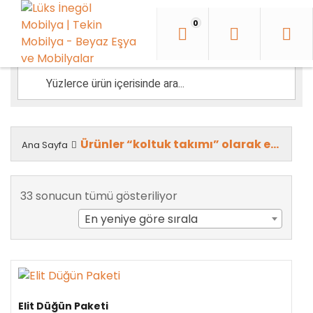
İçeriği
Geç
0
Ürünler “koltuk takımı” olarak etiketlendi
Ana Sayfa
En
33 sonucun tümü gösteriliyor
yeniye
En yeniye göre sırala
göre
sıralandı
Elit Düğün Paketi