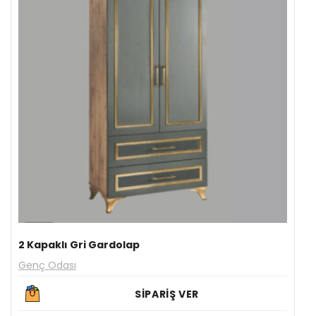
2 Kapaklı Gri Gardolap
Genç Odası
SİPARİŞ VER