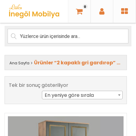
İçeriği
0
Geç
Ürünler “2 kapaklı gri gardırop” olarak etiketlendi
Ana Sayfa
Tek bir sonuç gösteriliyor
En yeniye göre sırala