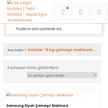
İçeriği
Geç
0
Ürünler “9 kg çamaşır makinesi” olarak etiketlendi
Ana Sayfa
En
3 sonucun tümü gösteriliyor
yeniye
göre
sıralandı
Samsung Siyah Çamaşır Makinesi