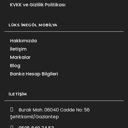
KVKK ve Gizlilik Politikası
LÜKS İNEGÖL MOBILYA
Hakkımızda
İletişim
Markalar
Blog
Banka Hesap Bilgileri
İLETIŞIM
Burak Mah. 06040 Cadde No: 56
Şehitkamil/Gaziantep