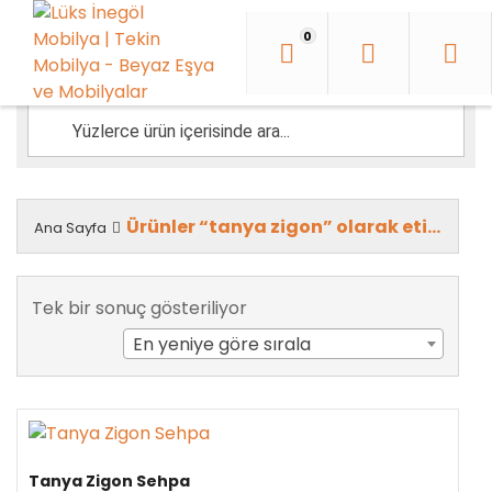
İçeriği
Geç
0
Ürünler “tanya zigon” olarak etiketlendi
Ana Sayfa
Tek bir sonuç gösteriliyor
En yeniye göre sırala
Tanya Zigon Sehpa