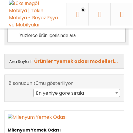
İçeriği
Geç
0
Ürünler “yemek odası modelleri” olarak etiketlendi
Ana Sayfa
En
8 sonucun tümü gösteriliyor
yeniye
En yeniye göre sırala
göre
sıralandı
Milenyum Yemek Odası