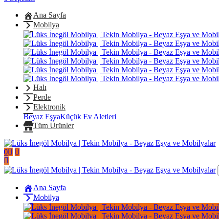
Ana Sayfa
Mobilya
Halı
Perde
Elektronik
Beyaz Eşya
Küçük Ev Aletleri
Tüm Ürünler
0
Ana Sayfa
Mobilya