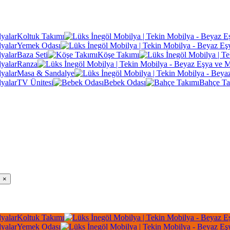
Koltuk Takımı
Yemek Odası
Baza Seti
Köşe Takımı
Ranza
Masa & Sandalye
TV Ünitesi
Bebek Odası
Bahçe Ta
×
Koltuk Takımı
Yemek Odası