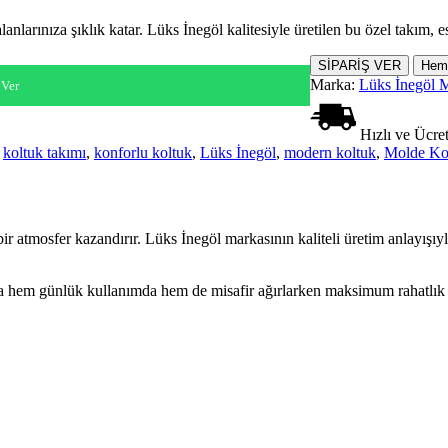
rınıza şıklık katar. Lüks İnegöl kalitesiyle üretilen bu özel takım, este
SİPARİŞ VER
Hem
Marka:
Lüks İnegöl 
 Ver
Hızlı ve Ücre
,
koltuk takımı
,
konforlu koltuk
,
Lüks İnegöl
,
modern koltuk
,
Molde Ko
r atmosfer kazandırır. Lüks İnegöl markasının kaliteli üretim anlayışıyla 
ıyla hem günlük kullanımda hem de misafir ağırlarken maksimum rahatl