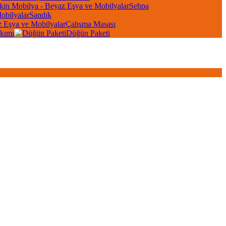
Sehpa
Sandık
Çalışma Masası
kımı
Düğün Paketi