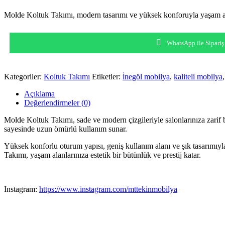
Molde Koltuk Takımı, modern tasarımı ve yüksek konforuyla yaşam alanla
WhatsApp ile Sipariş
Kategoriler:
Koltuk Takımı
Etiketler:
i̇negöl mobilya
,
kaliteli mobilya
Açıklama
Değerlendirmeler (0)
Molde Koltuk Takımı, sade ve modern çizgileriyle salonlarınıza zarif bi
sayesinde uzun ömürlü kullanım sunar.
Yüksek konforlu oturum yapısı, geniş kullanım alanı ve şık tasarım
Takımı, yaşam alanlarınıza estetik bir bütünlük ve prestij katar.
Instagram:
https://www.instagram.com/mttekinmobilya