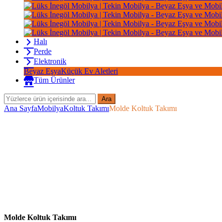
Halı
Perde
Elektronik
Beyaz Eşya
Küçük Ev Aletleri
Tüm Ürünler
Ara
Ana Sayfa
Mobilya
Koltuk Takımı
Molde Koltuk Takımı
Molde Koltuk Takımı