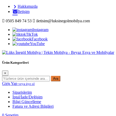
İçeriği
Hakkımızda
Geç
İletişim
0505 849 74 53
iletisim@luksinegolmobilya.com
Instagram
TikTok
Facebook
YouTube
Lüks İnegöl Mobilyanın lider mobilya markası Tekin Mobilya, kaliteli 
Ürün Kategorileri
×
Ara
Giriş Yap
veya üye ol
Siparişlerim
İptal/İade/Değişim
Bilgi Güncelleme
Fatura ve Adresi Bilgileri
0
Sepetim