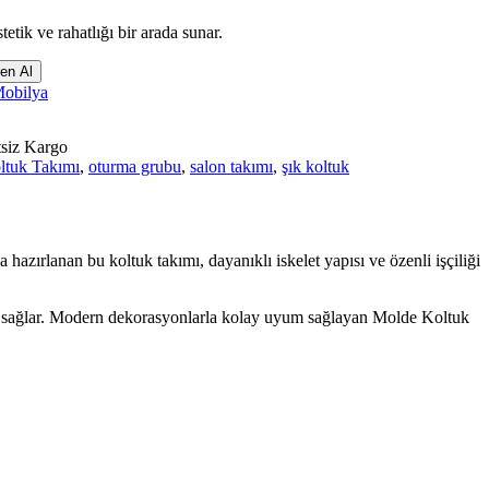
tik ve rahatlığı bir arada sunar.
en Al
Mobilya
tsiz Kargo
ltuk Takımı
,
oturma grubu
,
salon takımı
,
şık koltuk
hazırlanan bu koltuk takımı, dayanıklı iskelet yapısı ve özenli işçiliği
ık sağlar. Modern dekorasyonlarla kolay uyum sağlayan Molde Koltuk