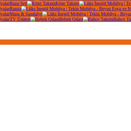
Baza Seti
Köşe Takımı
Ranza
Masa & Sandalye
TV Ünitesi
Bebek Odası
Bahçe Ta