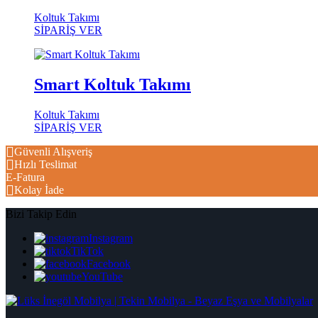
Koltuk Takımı
SİPARİŞ VER
Smart Koltuk Takımı
Koltuk Takımı
SİPARİŞ VER
Güvenli Alışveriş
Hızlı Teslimat
E-Fatura
Kolay İade
Bizi Takip Edin
Instagram
TikTok
Facebook
YouTube