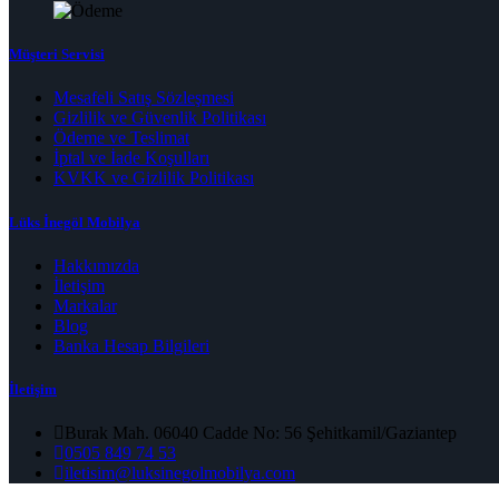
Müşteri Servisi
Mesafeli Satış Sözleşmesi
Gizlilik ve Güvenlik Politikası
Ödeme ve Teslimat
İptal ve İade Koşulları
KVKK ve Gizlilik Politikası
Lüks İnegöl Mobilya
Hakkımızda
İletişim
Markalar
Blog
Banka Hesap Bilgileri
İletişim
Burak Mah. 06040 Cadde No: 56 Şehitkamil/Gaziantep
0505 849 74 53
iletisim@luksinegolmobilya.com