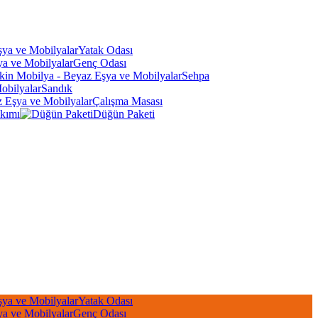
Yatak Odası
Genç Odası
Sehpa
Sandık
Çalışma Masası
kımı
Düğün Paketi
Yatak Odası
Genç Odası